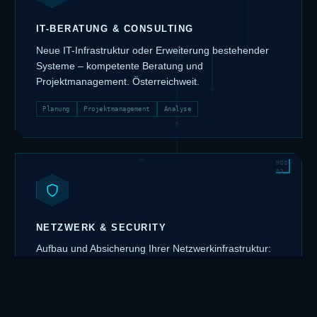
IT-BERATUNG & CONSULTING
Neue IT-Infrastruktur oder Erweiterung bestehender
Systeme – kompetente Beratung und
Projektmanagement. Österreichweit.
Planung
Projektmanagement
Analyse
NETZWERK & SECURITY
Aufbau und Absicherung Ihrer Netzwerkinfrastruktur:
Firewalls, VPN, Segmentierung und proaktiver Schutz
gegen Bedrohungen.
Firewall
VPN
Switches
Router