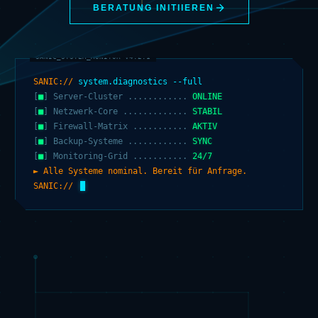
BERATUNG INITIIEREN
SANIC://
system.diagnostics --full
[
■
] Server-Cluster ............
ONLINE
[
■
] Netzwerk-Core .............
STABIL
[
■
] Firewall-Matrix ...........
AKTIV
[
■
] Backup-Systeme ............
SYNC
[
■
] Monitoring-Grid ...........
24/7
► Alle Systeme nominal. Bereit für Anfrage.
SANIC://